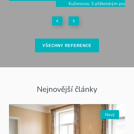
Kučerovou. S přátelským pozdravem manželé
Moudří, Prostějov
MANŽELÉ MOUDŘÍ, PRODEJ BYTU 3+1,
PROSTĚJOV
VŠECHNY REFERENCE
Nejnovější články