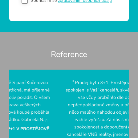
Souhlasím se
zpracováním osobních údajů
Reference
Prodej bytu 3+1, Prostějov Byli jsme velice
spokojeni s Vaší kanceláří, skvělé jednání s klienty,
vše vždy proběhlo dle domluvy, žádné
nepředpokládané změny a překážky. Když už se
něco malého náhodou objevilo, tak se vždy vše
rychle vyřešilo. Za nás s manželkou veliká
spokojenost a doporučení dalším klientům
kanceláře VNB reality, jmenovitě paní ing. Zuzanu