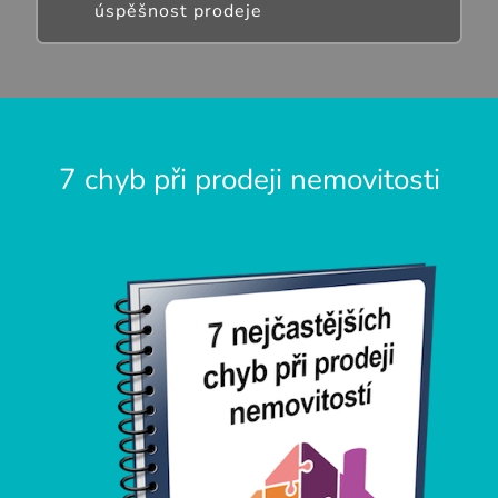
úspěšnost prodeje
7 chyb při prodeji nemovitosti