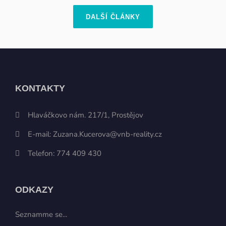
spokojenosti všech zúčastněných stran.
Číst více...
DALŠÍ ČLÁNKY
KONTAKTY
Hlaváčkovo nám. 217/1, Prostějov
E-mail:
Zuzana.Kucerova@vnb-reality.cz
Telefon:
774 409 430