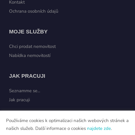
ODKAZY
Seznamme se...
Kontakt
Ochrana osobních údajů
MOJE SLUŽBY
Chci prodat nemovitost
Nabídka nemovitostí
JAK PRACUJI
Používáme cookies k optimalizaci našich webových stránek a
Seznamme se...
našich služeb. Další informace o cookies
najdete zde
.
Jak pracuji