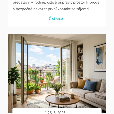
bytu nebo domu po někom blízkém přináší řadu
emocí i praktických otázek. V tomto článku se
dozvíte, jak celým procesem projít s lehkostí
a vzájemným porozuměním. Zjistíte, jak sladit
představy v rodině, citlivě připravit prostor k prodeji
a bezpečně navázat první kontakt se zájemci.
Číst více...