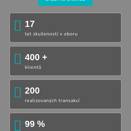
17
let zkušeností v oboru
400
+
klientů
200
realizovaných transakcí
99
%