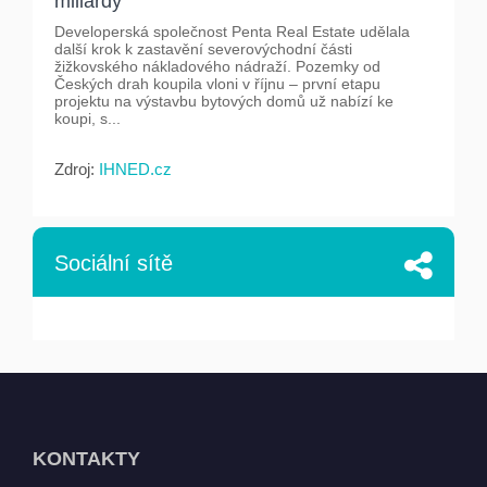
miliardy
Developerská společnost Penta Real Estate udělala
další krok k zastavění severovýchodní části
žižkovského nákladového nádraží. Pozemky od
Českých drah koupila vloni v říjnu – první etapu
projektu na výstavbu bytových domů už nabízí ke
koupi, s...
Zdroj:
IHNED.cz
Sociální sítě
KONTAKTY