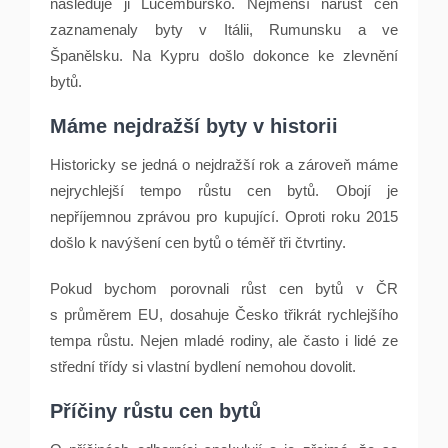
následuje ji Lucembursko. Nejmenší nárůst cen
zaznamenaly byty v Itálii, Rumunsku a ve
Španělsku. Na Kypru došlo dokonce ke zlevnění
bytů.
Máme nejdražší byty v historii
Historicky se jedná o nejdražší rok a zároveň máme
nejrychlejší tempo růstu cen bytů. Obojí je
nepříjemnou zprávou pro kupující. Oproti roku 2015
došlo k navýšení cen bytů o téměř tři čtvrtiny.
Pokud bychom porovnali růst cen bytů v ČR
s průměrem EU, dosahuje Česko třikrát rychlejšího
tempa růstu. Nejen mladé rodiny, ale často i lidé ze
střední třídy si vlastní bydlení nemohou dovolit.
Příčiny růstu cen bytů