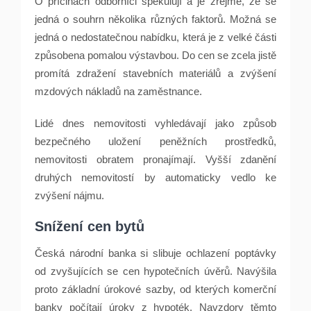
O příčinách odborníci spekulují a je zřejmé, že se
jedná o souhrn několika různých faktorů. Možná se
jedná o nedostatečnou nabídku, která je z velké části
způsobena pomalou výstavbou. Do cen se zcela jistě
promítá zdražení stavebních materiálů a zvýšení
mzdových nákladů na zaměstnance.
Lidé dnes nemovitosti vyhledávají jako způsob
bezpečného uložení peněžních prostředků,
nemovitosti obratem pronajímají. Vyšší zdanění
druhých nemovitostí by automaticky vedlo ke
zvýšení nájmu.
Snížení cen bytů
Česká národní banka si slibuje ochlazení poptávky
od zvyšujících se cen hypotečních úvěrů. Navýšila
proto základní úrokové sazby, od kterých komerční
banky počítají úroky z hypoték. Navzdory těmto