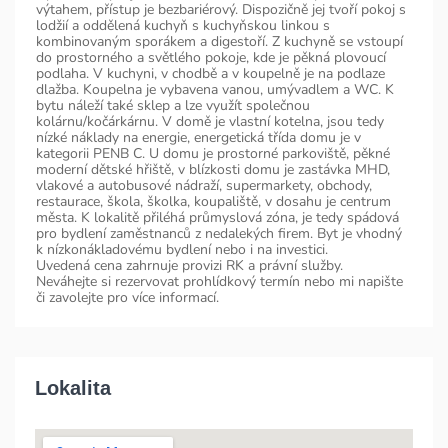
výtahem, přístup je bezbariérový. Dispozičně jej tvoří pokoj s
lodžií a oddělená kuchyň s kuchyňskou linkou s
kombinovaným sporákem a digestoří. Z kuchyně se vstoupí
do prostorného a světlého pokoje, kde je pěkná plovoucí
podlaha. V kuchyni, v chodbě a v koupelně je na podlaze
dlažba. Koupelna je vybavena vanou, umývadlem a WC. K
bytu náleží také sklep a lze využít společnou
kolárnu/kočárkárnu. V domě je vlastní kotelna, jsou tedy
nízké náklady na energie, energetická třída domu je v
kategorii PENB C. U domu je prostorné parkoviště, pěkné
moderní dětské hřiště, v blízkosti domu je zastávka MHD,
vlakové a autobusové nádraží, supermarkety, obchody,
restaurace, škola, školka, koupaliště, v dosahu je centrum
města. K lokalitě přiléhá průmyslová zóna, je tedy spádová
pro bydlení zaměstnanců z nedalekých firem. Byt je vhodný
k nízkonákladovému bydlení nebo i na investici.
Uvedená cena zahrnuje provizi RK a právní služby.
Neváhejte si rezervovat prohlídkový termín nebo mi napište
či zavolejte pro více informací.
Lokalita