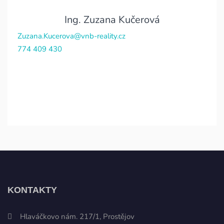
Ing. Zuzana Kučerová
Zuzana.Kucerova@vnb-reality.cz
774 409 430
KONTAKTY
Hlaváčkovo nám. 217/1, Prostějov