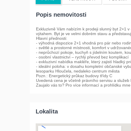
Popis nemovitosti
Exkluzivně Vám nabízím k prodeji slunný byt 2+1 v 
výtahem. Byt je ve velmi dobrém stavu a představuje
Hlavní přednosti:
- výhodná dispozice 2+1 vhodná pro pár nebo rodi
- světlé a prostorné místnosti, komfort v udržova
- neprůchozí pokoje, kuchyň s jídelním koutem, k
- osobní vlastnictví – rychlý převod bez komplikací
- exkluzivní nabídka makléře, který zajistí hladký p
- ideální poloha: v dosahu kompletní občanské vyb
lesoparku Hloučela, nedaleko centrum města
Pozn.: Energetický průkaz budovy třídy C
Uvedená cena je včetně právního servisu a služeb
Zaujalo vás to? Pro více informací a prohlídku mne
Lokalita