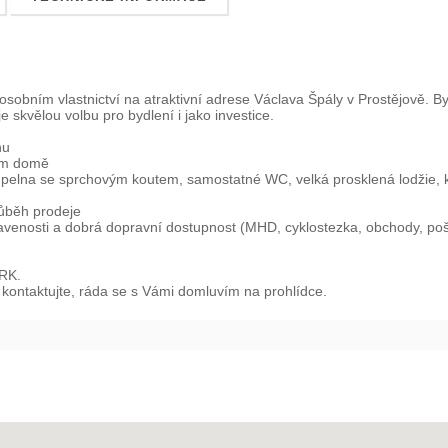
osobním vlastnictví na atraktivní adrese Václava Špály v Prostějově. 
 skvělou volbu pro bydlení i jako investice.
nu
ném domě
oupelna se sprchovým koutem, samostatné WC, velká prosklená lodžie, 
růběh prodeje
avenosti a dobrá dopravní dostupnost (MHD, cyklostezka, obchody, poš
 RK.
 kontaktujte, ráda se s Vámi domluvím na prohlídce.